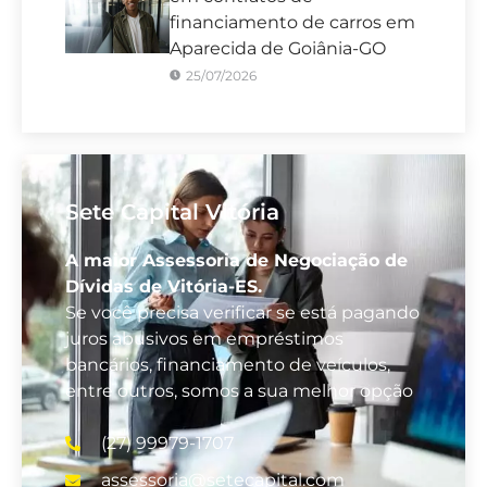
financiamento de carros em
Aparecida de Goiânia-GO
25/07/2026
Sete Capital Vitória
A maior Assessoria de Negociação de
Dívidas de Vitória-ES.
Se você precisa verificar se está pagando
juros abusivos em empréstimos
bancários, financiamento de veículos,
entre outros, somos a sua melhor opção
(27) 99979-1707
assessoria@setecapital.com