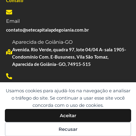
Contato
Email
contato@setecapitalapdegoiania.com.br
Aparecida de Goiânia-GO
Avenida. Rio Verde, quadra 97, lote 04/04 A- sala 1905-
Condomínio Com. E-Busuness, Vila São Tomaz,
Aparecida de Goiânia- GO, 74915-515
Whatsapp
Usamos cookies para ajudá-los na navegação e analisar
(62)98457-9568
o tráfego do site. Se continuar a usar esse site você
concorda com o uso de cookies.
Aceitar
Copyright © 2023. Todos os direitos reservados.
Recusar
SETE CAPITAL | CNPJ: 10.891.675/0001-21