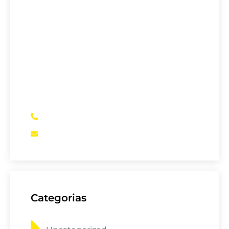
Goiânia - GO
A maior Assessoria de Negociação de
Dívidas de Aparecida de Goiânia – GO.
Se você precisa verificar se está pagando
juros abusivos em empréstimos
bancários, financiamento de veículos,
entre outros, somos a sua melhor opção
(62)98457-9568
contato@setecapitalapdegoiania.com.br
Categorias