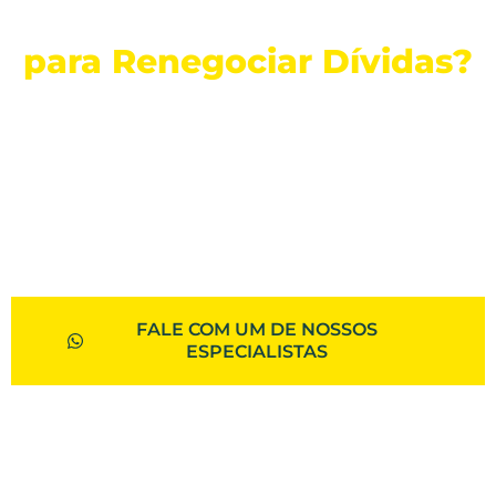
Precisando de ajuda
para Renegociar Dívidas?
Ajudamos empresas e pessoas da
Cidade
Aparecida de Goiânia e Região com o
serviço de Revisão de contratos
bancários
, visando economia com
uma
ação revisional de Juros.
FALE COM UM DE NOSSOS
ESPECIALISTAS