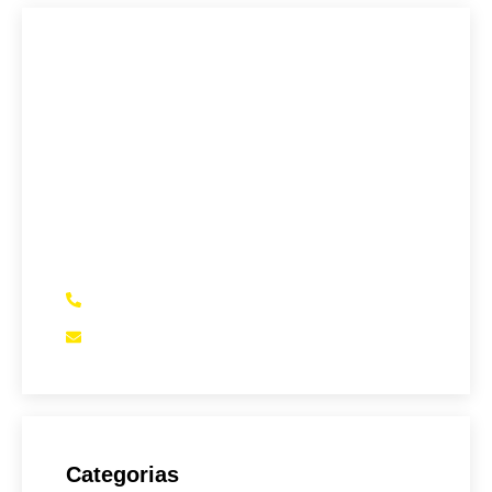
Sete Capital Vitória
A maior Assessoria de Negociação de
Dívidas de Vitória-ES.
Se você precisa verificar se está pagando
juros abusivos em empréstimos bancários,
financiamento de veículos, entre outros,
somos a sua melhor opção
(27) 99979-1707
assessoria@setecapital.com
Categorias