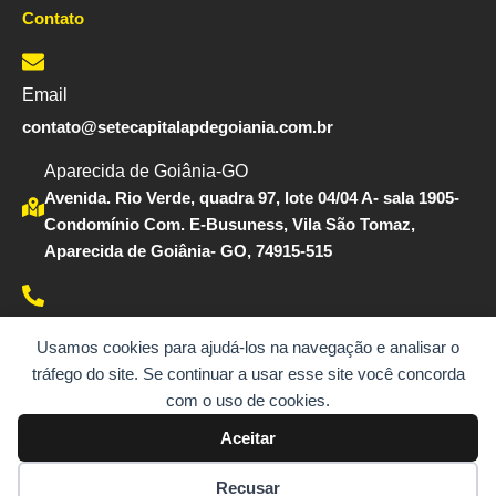
Contato
Email
contato@setecapitalapdegoiania.com.br
Aparecida de Goiânia-GO
Avenida. Rio Verde, quadra 97, lote 04/04 A- sala 1905-
Condomínio Com. E-Busuness, Vila São Tomaz,
Aparecida de Goiânia- GO, 74915-515
Whatsapp
Usamos cookies para ajudá-los na navegação e analisar o
(62)98457-9568
tráfego do site. Se continuar a usar esse site você concorda
com o uso de cookies.
Aceitar
Copyright © 2023. Todos os direitos reservados.
Recusar