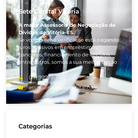
Sete Capital Vitória
A maior Assessoria de Negociação de
Dívidas de Vitória-ES.
Se você precisa verificar se está pagando
juros abusivos em empréstimos
bancários, financiamento de veículos,
entre outros, somos a sua melhor opção
(27) 99979-1707
assessoria@setecapital.com
Categorias