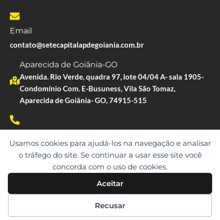
Email
contato@setecapitalapdegoiania.com.br
Aparecida de Goiânia-GO
Avenida. Rio Verde, quadra 97, lote 04/04 A- sala 1905-
Condomínio Com. E-Busuness, Vila São Tomaz,
Aparecida de Goiânia- GO, 74915-515
Whatsapp
Usamos cookies para ajudá-los na navegação e analisar
(62)98457-9568
o tráfego do site. Se continuar a usar esse site você
concorda com o uso de cookies.
Aceitar
Copyright © 2023. Todos os direitos reservados.
Recusar
SETE CAPITAL | CNPJ: 10.891.675/0001-21